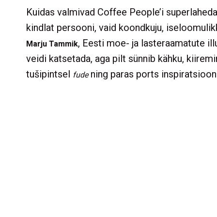
Kuidas valmivad Coffee People’i superlahedad
kindlat persooni, vaid koondkuju, iseloomuli
, Eesti moe- ja lasteraamatute i
Marju Tammik
veidi katsetada, aga pilt sünnib kähku, kiirem
tušipintsel
ning paras ports inspiratsiooni
fude