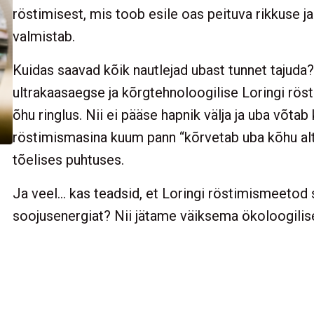
röstimisest, mis toob esile oas peituva rikkuse ja 
valmistab.
Kuidas saavad kõik nautlejad ubast tunnet tajuda
ultrakaasaegse ja kõrgtehnoloogilise Loringi rös
õhu ringlus. Nii ei pääse hapnik välja ja uba võtab
röstimismasina kuum pann “kõrvetab uba kõhu alt”
tõelises puhtuses.
Ja veel… kas teadsid, et Loringi röstimismeetod
soojusenergiat? Nii jätame väiksema ökoloogilise 