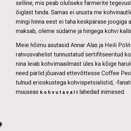
selline, mis peab oluliseks farmerite tegevust
õiglast hinda. Samas ei unusta me kohvinautl
mingi hinna eest ei taha keskpärase joogiga 
maksab, oleme südame ja hingega kohvi kalla
Meie hõimu asutasid Annar Alas ja Heili Poli
rahvusvahelist tunnustatud sertifitseeritud k
nina leiab kohvimaailmast üles ka kõige haru
need pärlid jõuavad ettevõttesse Coffee Peo
tulnud erioskustega kohvispetsialistid, -fanat
muuseas
lahedad inimesed.
k o h v u t a v a l t