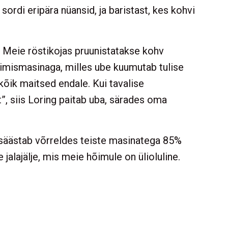
sordi eripära nüansid, ja baristast, kes kohvi
? Meie röstikojas pruunistatakse kohv
timismasinaga, milles ube kuumutab tulise
 kõik maitsed endale. Kui tavalise
, siis Loring paitab uba, särades oma
 säästab võrreldes teiste masinatega 85%
jalajälje, mis meie hõimule on ülioluline.