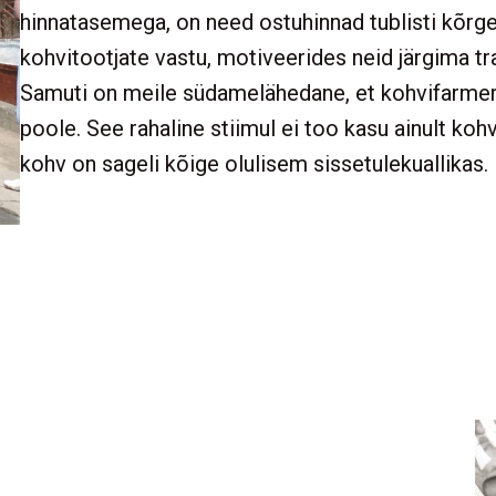
hinnatasemega, on need ostuhinnad tublisti kõr
kohvitootjate vastu, motiveerides neid järgima tra
Samuti on meile südamelähedane, et kohvifarmer
poole. See rahaline stiimul ei too kasu ainult kohv
kohv on sageli kõige olulisem sissetulekuallikas.