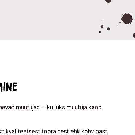
mine
inevad muutujad – kui üks muutuja kaob,
 kvaliteetsest toorainest ehk kohvioast,