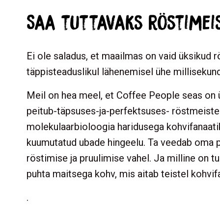
Saa tuttavaks röstimei
Ei ole saladus, et maailmas on vaid üksikud r
täppisteaduslikul lähenemisel ühe millisekundi
Meil on hea meel, et Coffee People seas on ü
peitub-täpsuses-ja-perfektsuses- röstmeiste
molekulaarbioloogia haridusega kohvifanaatik
kuumutatud ubade hingeelu. Ta veedab oma pä
röstimise ja pruulimise vahel. Ja milline on 
puhta maitsega kohv, mis aitab teistel kohvif
.