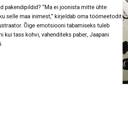
 pakendipildid? “Ma ei joonista mitte ühte
kku selle maa inimest,” kirjeldab oma töömeetodit
llustraator. Õige emotsiooni tabamiseks tuleb
ini kui tass kohvi, vahenditeks paber, Jaapani
.