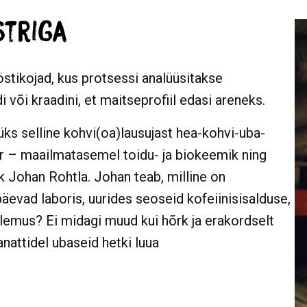
striga
östikojad, kus protsessi analüüsitakse
 või kraadini, et maitseprofiil edasi areneks.
ks selline kohvi(oa)lausujast hea-kohvi-uba-
r – maailmatasemel toidu- ja biokeemik ning
 Johan Rohtla. Johan teab, milline on
evad laboris, uurides seoseid kofeiinisisalduse,
tulemus? Ei midagi muud kui hõrk ja erakordselt
anattidel ubaseid hetki luua