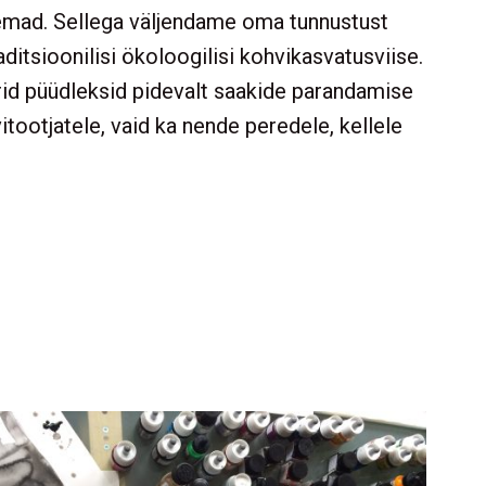
gemad. Sellega väljendame oma tunnustust
ditsioonilisi ökoloogilisi kohvikasvatusviise.
id püüdleksid pidevalt saakide parandamise
itootjatele, vaid ka nende peredele, kellele