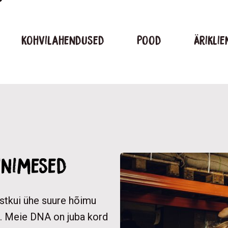
Kohvilahendused
Pood
Äriklie
inimesed
justkui ühe suure hõimu
a. Meie DNA on juba kord