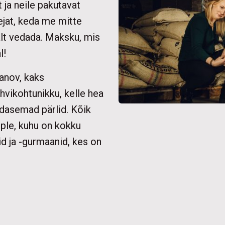
 ja neile pakutavat
ejat, keda me mitte
alt vedada. Maksku, mis
l!
tanov, kaks
ohvikohtunikku, kelle hea
ldasemad pärlid. Kõik
ple, kuhu on kokku
id ja -gurmaanid, kes on