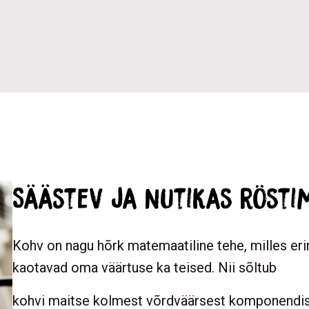
Säästev ja nutikas rösti
Kohv on nagu hõrk matemaatiline tehe, milles er
kaotavad oma väärtuse ka teised. Nii sõltub
kohvi maitse kolmest võrdväärsest komponendist: