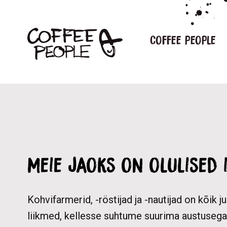
Coffee people
Meie jaoks on olulised 
Kohvifarmerid, -röstijad ja -nautijad on kõik 
liikmed, kellesse suhtume suurima austuseg